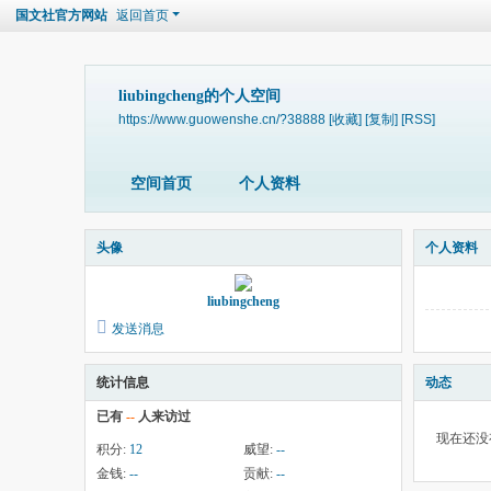
国文社官方网站
返回首页
liubingcheng的个人空间
https://www.guowenshe.cn/?38888
[收藏]
[复制]
[RSS]
空间首页
个人资料
头像
个人资料
liubingcheng
发送消息
动态
统计信息
已有
--
人来访过
现在还没
积分:
12
威望:
--
金钱:
--
贡献:
--