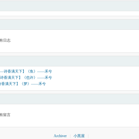
有日志
—诗香满天下】《鱼》——禾兮
诗香满天下】《也许》——禾兮
诗香满天下】《梦》——禾兮
有留言
Archiver
|
小黑屋
|