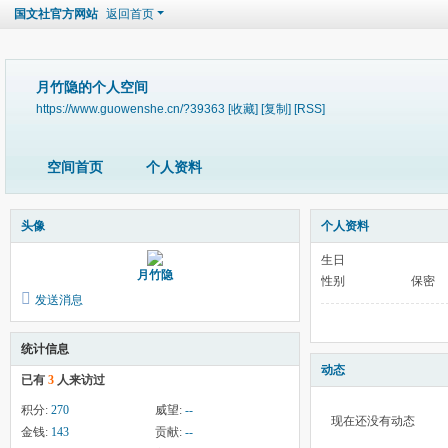
国文社官方网站
返回首页
月竹隐的个人空间
https://www.guowenshe.cn/?39363
[收藏]
[复制]
[RSS]
空间首页
个人资料
头像
个人资料
生日
月竹隐
性别
保密
发送消息
统计信息
动态
已有
3
人来访过
积分:
270
威望:
--
现在还没有动态
金钱:
143
贡献:
--