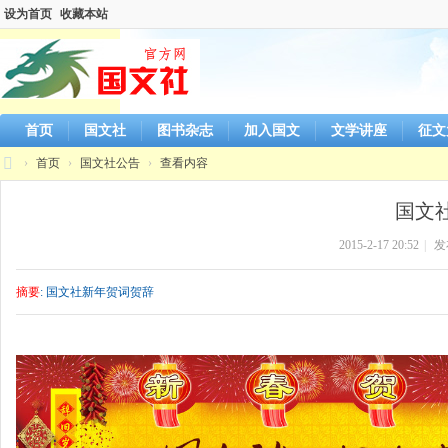
设为首页
收藏本站
首页
国文社
图书杂志
加入国文
文学讲座
征文
›
首页
›
国文社公告
›
查看内容
国
国文
文
2015-2-17 20:52
|
发
社
官
摘要
: 国文社新年贺词贺辞
方
网
站