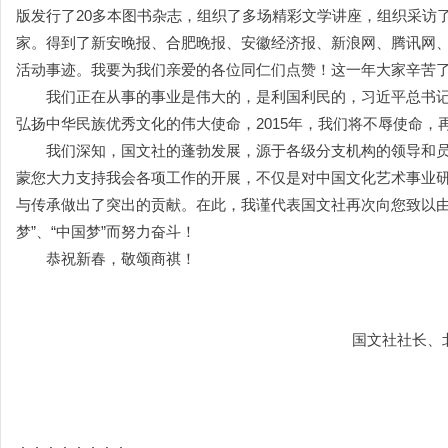
版发行了
20
多本图书杂志，组织了多场精彩文学讲座，组织采访
家。得到了新安晚报、合肥晚报、安徽经济报、新浪网、腾讯网
活动事迹。我要为我们亲爱的各位同仁们点赞！这一年大家辛苦
我们正在从事的事业是伟大的，是利国利民的，习近平总书记
弘扬中华民族优秀文化的伟大使命，
2015
年，我们将不辱使命，
我们深知，国文社的蓬勃发展，源于各级分支机构的领导和员
蒙您大力支持我会各项工作的开展，不仅是对中国文化艺术事业
与传承做出了突出的贡献。在此，我谨代表国文社再次向您致以
梦
”
、
“
中国梦
”
而努力奋斗！
恭祝新春，敬颂商祺！
国文社社长、