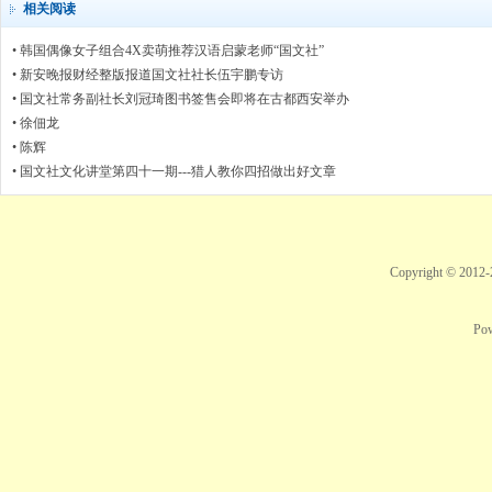
相关阅读
•
韩国偶像女子组合4X卖萌推荐汉语启蒙老师“国文社”
•
新安晚报财经整版报道国文社社长伍宇鹏专访
•
国文社常务副社长刘冠琦图书签售会即将在古都西安举办
•
徐佃龙
•
陈辉
•
国文社文化讲堂第四十一期---猎人教你四招做出好文章
Copyright © 2012
Po