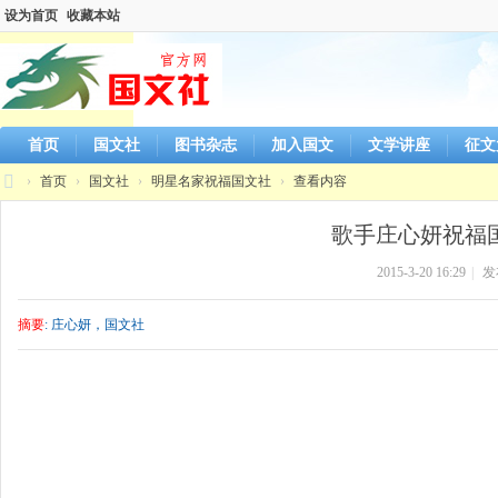
设为首页
收藏本站
首页
国文社
图书杂志
加入国文
文学讲座
征文
›
首页
›
国文社
›
明星名家祝福国文社
›
查看内容
国
歌手庄心妍祝福国
文
2015-3-20 16:29
|
发
社
官
摘要
: 庄心妍，国文社
方
网
站