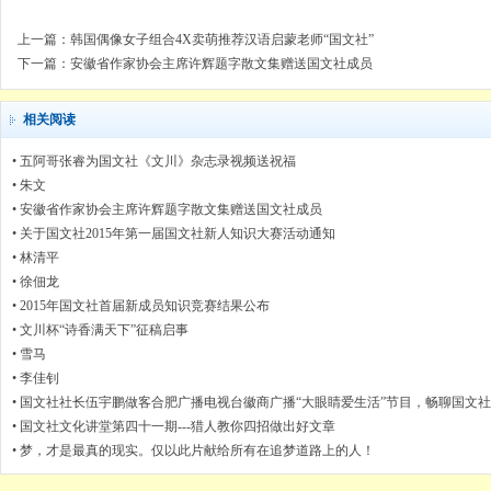
上一篇：
韩国偶像女子组合4X卖萌推荐汉语启蒙老师“国文社”
下一篇：
安徽省作家协会主席许辉题字散文集赠送国文社成员
相关阅读
•
五阿哥张睿为国文社《文川》杂志录视频送祝福
•
朱文
•
安徽省作家协会主席许辉题字散文集赠送国文社成员
•
关于国文社2015年第一届国文社新人知识大赛活动通知
•
林清平
•
徐佃龙
•
2015年国文社首届新成员知识竞赛结果公布
•
文川杯“诗香满天下”征稿启事
•
雪马
•
李佳钊
•
国文社社长伍宇鹏做客合肥广播电视台徽商广播“大眼睛爱生活”节目，畅聊国文
...
•
国文社文化讲堂第四十一期---猎人教你四招做出好文章
•
梦，才是最真的现实。仅以此片献给所有在追梦道路上的人！