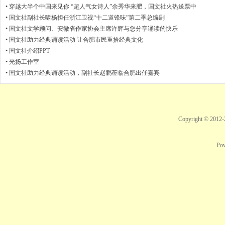
•
穿越大半个中国来见你 “超人气女诗人”余秀华来肥，国文社火热送票中
•
国文社副社长啸杨担任浙江卫视“十二道锋味”第二季总编剧
•
国文社文学顾问、安徽省作家协会主席许辉与您分享诵读的快乐
•
国文社助力经典诵读活动 让合肥市民重拾经典文化
•
国文社介绍PPT
•
光扬工作室
•
国文社助力经典诵读活动，副社长赵鹏莅临合肥出任嘉宾
Copyright © 2012
Po