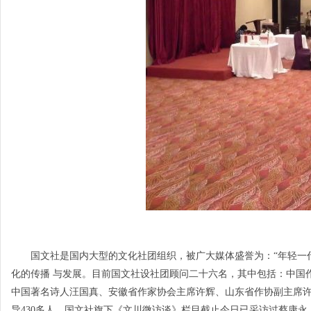
国文社是国内大型的文化社团组织，被广大媒体盛誉为：“年轻一代
化的传播 与发展。目前国文社设社团顾问二十六名，其中包括：中国
中国著名诗人汪国真、安徽省作家协会主席许辉、山东省作协副主席
导430多人。国文社旗下《文川微访谈》栏目截止今日已采访过蔡康永