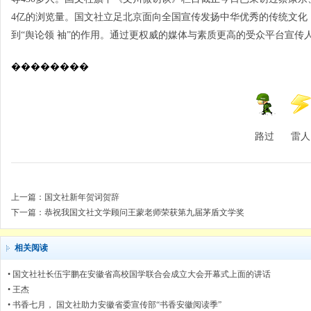
4亿的浏览量。国文社立足北京面向全国宣传发扬中华优秀的传统文化
到“舆论领 袖”的作用。通过更权威的媒体与素质更高的受众平台宣传
��������
路过
雷人
上一篇：
国文社新年贺词贺辞
下一篇：
恭祝我国文社文学顾问王蒙老师荣获第九届茅盾文学奖
相关阅读
•
国文社社长伍宇鹏在安徽省高校国学联合会成立大会开幕式上面的讲话
•
王杰
•
书香七月， 国文社助力安徽省委宣传部“书香安徽阅读季”