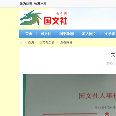
设为首页
收藏本站
首页
国文社
图书杂志
加入国文
文学讲
›
首页
›
国文社公告
›
查看内容
国
关
文
2015-8-
社
官
方
网
站