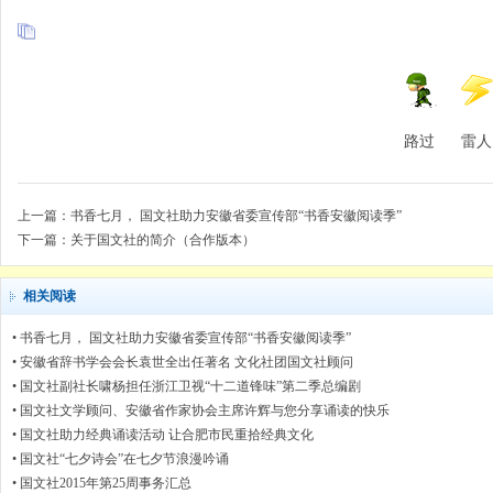
路过
雷人
上一篇：
书香七月， 国文社助力安徽省委宣传部“书香安徽阅读季”
下一篇：
关于国文社的简介（合作版本）
相关阅读
•
书香七月， 国文社助力安徽省委宣传部“书香安徽阅读季”
•
安徽省辞书学会会长袁世全出任著名 文化社团国文社顾问
•
国文社副社长啸杨担任浙江卫视“十二道锋味”第二季总编剧
•
国文社文学顾问、安徽省作家协会主席许辉与您分享诵读的快乐
•
国文社助力经典诵读活动 让合肥市民重拾经典文化
•
国文社“七夕诗会”在七夕节浪漫吟诵
•
国文社2015年第25周事务汇总