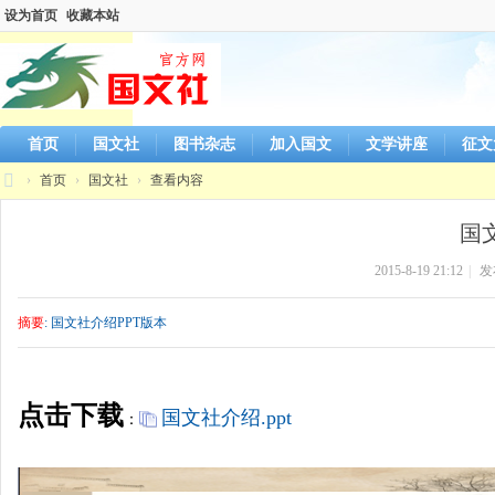
设为首页
收藏本站
首页
国文社
图书杂志
加入国文
文学讲座
征文
›
首页
›
国文社
›
查看内容
国
国
文
2015-8-19 21:12
|
发
社
官
摘要
: 国文社介绍PPT版本
方
网
站
点击下载
国文社介绍.ppt
：