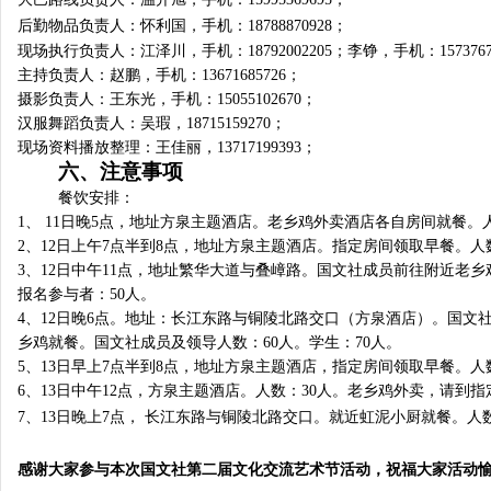
后勤物品负责人：怀利国，手机：
18788870928
；
现场执行负责人：江泽川，手机：
18792002205
；李铮，手机：
157376
主持负责人：赵鹏，手机：
13671685726
；
摄影负责人：王东光，手机：
15055102670
；
汉服舞蹈负责人：吴瑕，
18715159270
；
现场资料播放整理：王佳丽，
13717199393
；
六、注意事项
餐饮安排：
1、
11
日晚
5
点，地址方泉主题酒店。老乡鸡外卖酒店各自房间就餐。
2
、
12
日上午
7
点半到
8
点，地址方泉主题酒店。指定房间领取早餐。人
3
、
12
日中午
11
点，地址繁华大道与叠嶂路。国文社成员前往附近老乡
报名参与者：
50
人。
4
、
12
日晚
6
点。地址：长江东路与铜陵北路交口（方泉酒店）。国文
乡鸡就餐。国文社成员及领导人数：
60
人。学生：
70
人。
5
、
13
日早上
7
点半到
8
点，地址方泉主题酒店，指定房间领取早餐。人
6
、
13
日中午
12
点，方泉主题酒店。人数：
30
人。老乡鸡外卖，请到指
7
、
13
日晚上
7
点，
长江东路与铜陵北路交口。就近虹泥小厨就餐。人
感谢大家参与本次国文社第二届文化交流艺术节活动，祝福大家活动