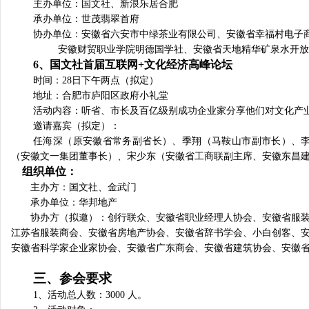
主办单位：国文社、新浪乐居合肥
承办单位：世茂翡翠首府
协办单位：安徽省六安市中绿茶业有限公司、安徽省幸福村电子
安徽财贸职业学院明德国学社、安徽省天地精华矿泉水开放
6
、国文社首届互联网
+
文化经济高峰论坛
时间：
28
日下午两点（拟定）
地址：合肥市庐阳区政府小礼堂
活动内容：听省、市长及百亿级别成功企业家分享他们对文化产
邀请嘉宾（拟定）：
任海深（原安徽省常务副省长）、季翔（马鞍山市副市长）、
（安徽文一集团董事长）、宋少东（安徽省工商联副主席、安徽东昌
组织单位：
主办方：国文社、金武门
承办单位：华邦地产
协办方（拟邀）：创行联众、安徽省职业经理人协会、安徽省服
江苏省服装商会、安徽省房地产协会、安徽省辞书学会、小白创客、
安徽省科学家企业家协会、安徽省广东商会、安徽省建筑协会、安徽
三、参会要求
1
、活动总人数：
3000
人。