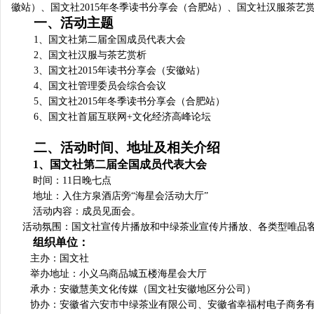
徽站）、国文社
2015
年冬季读书分享会（合肥站）、国文社汉服茶艺
一、活动主题
1
、国文社第二届全国成员代表大会
2
、国文社汉服与茶艺赏析
3
、国文社
2015
年读书分享会（安徽站）
4
、国文社管理委员会综合会议
5
、国文社
2015
年冬季读书分享会（合肥站）
6
、国文社首届互联网
+
文化经济高峰论坛
二、活动时间、地址及相关介绍
1
、国文社第二届全国成员代表大会
时间：
11
日晚七点
地址：入住方泉酒店旁“海星会活动大厅”
活动内容：成员见面会。
活动氛围：国文社宣传片播放和中绿茶业宣传片播放、各类型唯品
组织单位：
主办：国文社
举办地址：小义乌商品城五楼海星会大厅
承办：安徽慧美文化传媒（国文社安徽地区分公司）
协办：安徽省六安市中绿茶业有限公司、安徽省幸福村电子商务