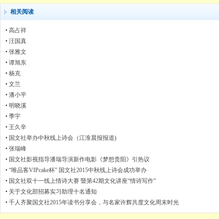
相关阅读
•
高占祥
•
汪国真
•
张雅文
•
谭旭东
•
杨克
•
文兰
•
潘小平
•
明晓溪
•
季宇
•
王久辛
•
国文社举办中秋线上诗会（江淮晨报报道)
•
张瑞峰
•
国文社影视指导潘瑞导演新作电影《梦想贵阳》引热议
•
“唯品客VIPcake杯” 国文社2015中秋线上诗会成功举办
•
国文社双十一线上情诗大赛 暨第42期文化讲座“情诗写作”
•
关于文化部招募实习助理十名通知
•
千人齐聚国文社2015年读书分享会，与名家许辉共度文化周末时光