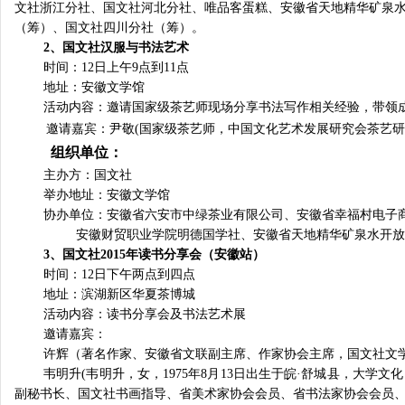
文社浙江分社、国文社河北分社、唯品客蛋糕、安徽省天地精华矿泉
（筹）、国文社四川分社（筹）。
2
、国文社汉服与书法艺术
时间：
12
日上午
9
点到
11
点
地址：安徽文学馆
活动内容：邀请国家级茶艺师现场分享书法写作相关经验，带领
邀请嘉宾：
尹敬
(
国家级茶艺师，中国文化艺术发展研究会茶艺研
组织单位：
主办方：国文社
举办地址：安徽文学馆
协办单位：安徽省六安市中绿茶业有限公司、安徽省幸福村电子
安徽财贸职业学院明德国学社、安徽省天地精华矿泉水开放
3
、国文社
2015
年读书分享会（安徽站）
时间：
12
日下午两点到四点
地址：滨湖新区华夏茶博城
活动内容：读书分享会及书法艺术展
邀请嘉宾：
许辉（著名作家、安徽省文联副主席、作家协会主席，国文社文
韦明升
(
韦明升，女，
1975
年
8
月
13
日出生于皖·舒城县，大学文
副秘书长、国文社书画指导、省美术家协会会员、省书法家协会会员