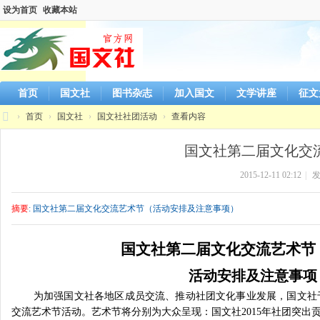
设为首页
收藏本站
首页
国文社
图书杂志
加入国文
文学讲座
征文
›
首页
›
国文社
›
国文社社团活动
›
查看内容
国
国文社第二届文化交流
文
2015-12-11 02:12
|
发
社
官
摘要
: 国文社第二届文化交流艺术节（活动安排及注意事项）
方
网
国文社第二届文化交流艺术节
站
活动安排及注意事项
为加强国文社各地区成员交流、推动社团文化事业发展，国文社
交流艺术节活动。艺术节将分别为大众呈现：国文社
2015
年社团突出