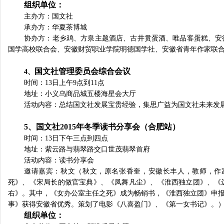
组织单位：
主办方：国文社
承办方：华夏茶博城
协办方：老乡鸡、方泉主题酒店、古井贯蛋酒、唯品客蛋糕、安
国学高校联合会、安徽财贸职业学院明德国学社、安徽省青年作家联
国文社管理委员会综合会议
4
、
时间：
13
日上午
9
点到
11
点
地址：
小义乌商品城五楼海星会大厅
活动内容：总结国文社发展宝贵经验，集思广益为国文社未来发
5
、国文社
2015
年冬季读书分享会（合肥站）
时间：
13
日下午三点到四点
地址：紫云路与翡翠路交口世茂翡翠首府
活动内容：读书分享会
邀请嘉宾：秋文（秋文，原名张香奎，安徽长丰人，教师，作
死》、《宋局长的做官宝典》、《凤舞凡尘》、《淮西独立团》、《
右》。其中，《女办公室主任之死》成为畅销书，《淮西独立团》申
事》获得安徽省优秀。策划了电影《八喜盈门》、《第一女书记》。
组织单位：