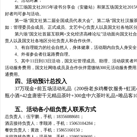
2
、活动对象：
第三场国文社
2015
年读书分享会（安徽站）和第五场国文社
2015
好者均可参与活动。
第一场“国文社第二届全国成员代表大会”、第二场“国文社汉服
如：管理委员会成员、正式成员、文艺中心负责人以及国文社各地区
第六场“国文社首届互联网
+
文化经济高峰论坛”活动面向国文社
责人以及国文社各地区分社负责人和合作伙伴。
3
、有自理能力的社会自然人，身体健康，活动期内自负人身安全
4
、外省参会者往返路费自理。
5
、其中
11
日到
13
日活动，国文社管理成员、助理、活动获奖者
活动服务费用，国文社网络成员及合作伙伴需缴纳
300
元活动服务费用
通费用。
四、活动预计总投入
37
万现金
+
前五场活动礼品（
200
份老乡鸡餐饮服务
+
虹泥
瓶小酒
+42
盒唐密千元精品茶叶
+300
盒中六茶叶礼品
+
唯品客
1
五、活动各小组负责人联系方式
总负责人：伍宇鹏，手机：
18356088681
；
酒店接待负责人：李颐涛，手机：
15063104284
；
餐饮负责人：黄政，手机：
15865160150
；
大巴路线负责人：温开旭，手机：
15995369695
；