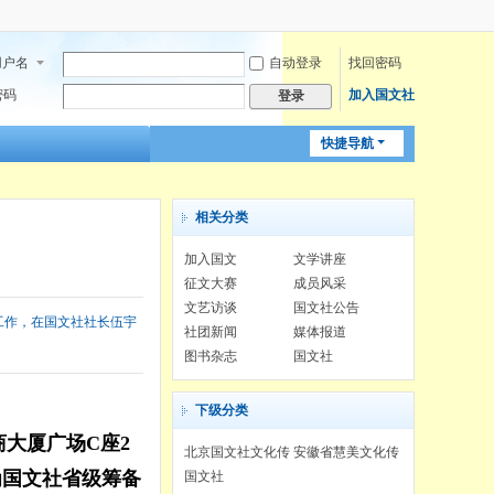
用户名
自动登录
找回密码
密码
加入国文社
登录
快捷导航
相关分类
加入国文
文学讲座
征文大赛
成员风采
文艺访谈
国文社公告
工作，在国文社社长伍宇
社团新闻
媒体报道
图书杂志
国文社
下级分类
大厦广场C座2
北京国文社文化传
安徽省慧美文化传
播有限公司
播有限公司
为国文社省级筹备
国文社