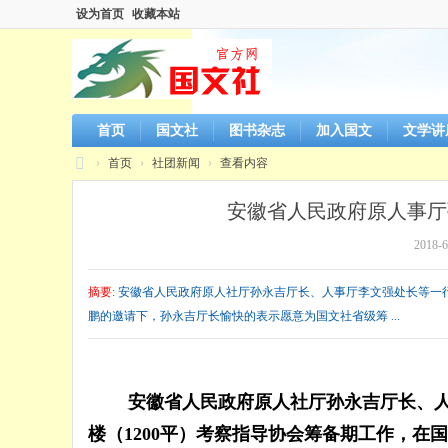
设为首页
收藏本站
首页
国文社
图书杂志
加入国文
文学讲
›
首页
›
社团新闻
›
查看内容
国
安徽省人民政府原人事厅
文
2018-6
社
官
摘要
: 安徽省人民政府原人社厅孙永吉厅长、人事厅李文强处长等一
方
鹏的邀请下，孙永吉厅长愉快的表示愿意为国文社省级筹 ...
网
站
安徽省人民政府原人社厅孙永吉厅长、人事
楼（1200平）考察指导协会筹备期工作，
在国