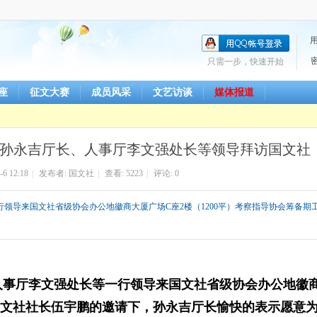
只需一步，快速开始
座
征文大赛
成员风采
文艺访谈
媒体报道
孙永吉厅长、人事厅李文强处长等领导拜访国文社
-6 12:18
|
发布者:
国文社
|
查看:
5223
|
评论: 0
行领导来国文社省级协会办公地徽商大厦广场C座2楼（1200平）考察指导协会筹备期
厅李文强处长等一行领导来国文社省级协会办公地徽商
文社社长伍宇鹏的邀请下，
孙永吉厅长
愉快的表示愿意