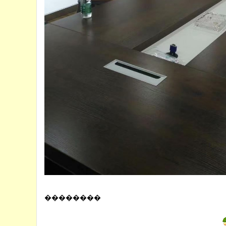
��������