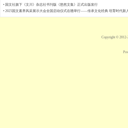
播出
•
国文社旗下《文川》杂志社书刊版《悠然文集》正式出版发行
•
2025国文素养风采展示大会全国启动仪式在赣举行——传承文化经典 培育时代新人 .
Copyright © 2012
Po