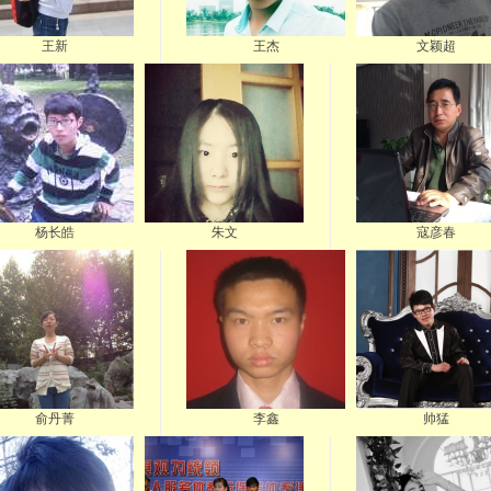
王新
王杰
文颖超
杨长皓
朱文
寇彦春
俞丹菁
李鑫
帅猛