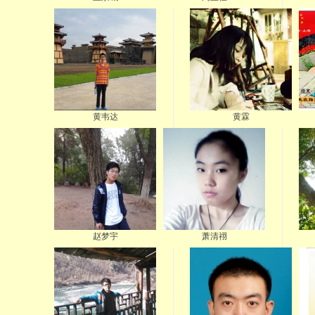
黄韦达
黄霖
赵梦宇
萧清祤