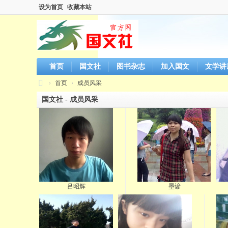
设为首页
收藏本站
首页
国文社
图书杂志
加入国文
文学讲
›
首页
›
成员风采
国
国文社 - 成员风采
文
社
官
方
网
站
吕昭辉
墨谚