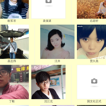
欧军岑
袁保涎
石若轩
巫志伟
汪卉
贾久燕
丁毅
沈江北
国文社正式