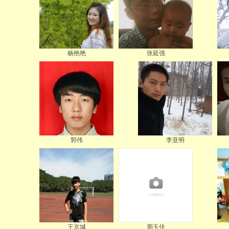
杨艳艳
张延强
郭伟
李亚明
王京城
周玉佳