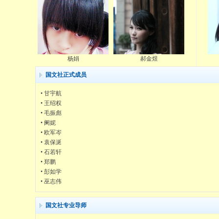
杨娟
郝金煜
国文社正式成员
•
甘宇航
•
王绍权
•
毛振彪
•
阑妮
•
欧军岑
•
袁保涎
•
石若轩
•
郑鹏
•
彭如学
•
巫志伟
国文社专业导师