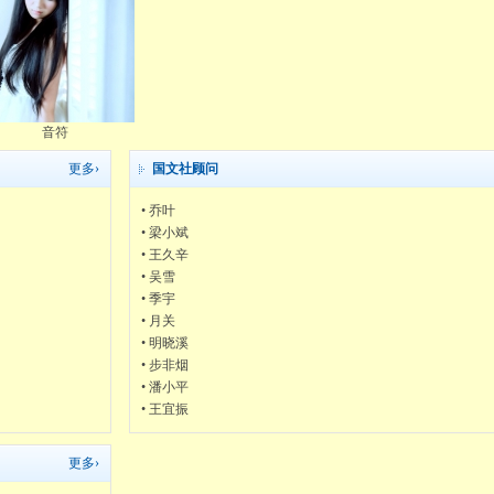
音符
更多›
国文社顾问
•
乔叶
10-18
•
梁小斌
06-29
•
王久辛
06-29
•
吴雪
06-10
•
季宇
11-29
•
月关
10-06
•
明晓溪
06-11
•
步非烟
05-17
•
潘小平
04-22
•
王宜振
04-06
更多›