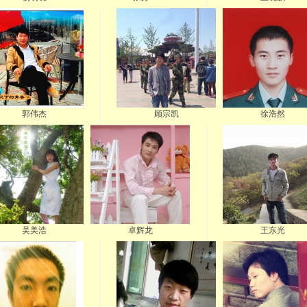
郭伟杰
顾宗凯
徐浩然
吴美浩
卓辉龙
王东光