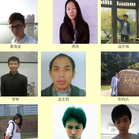
栗海波
周培
温开旭
李铮
赵文碧
郭四兵