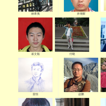
林希夷
井增辉
崔文魁
付晓
苗恒
赵鹏