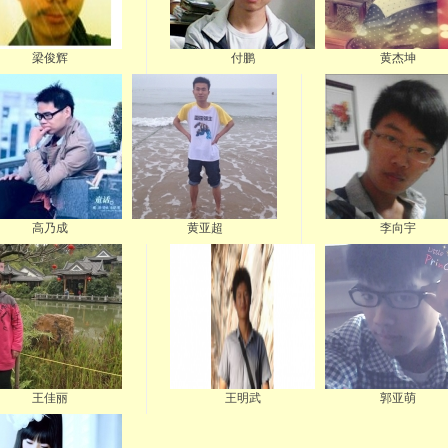
梁俊辉
付鹏
黄杰坤
高乃成
黄亚超
李向宇
王佳丽
王明武
郭亚萌