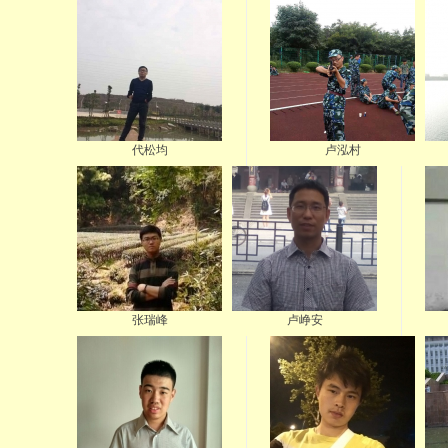
代松均
卢泓村
张瑞峰
卢峥安