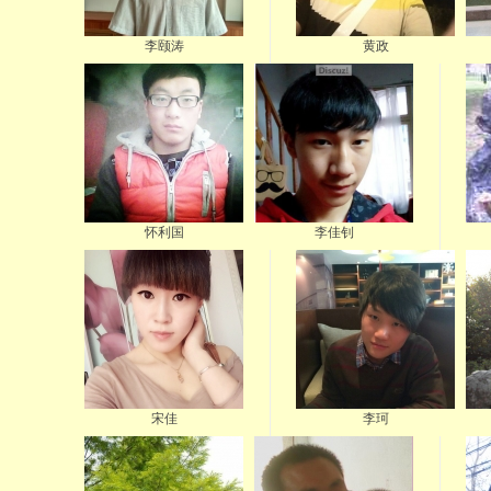
李颐涛
黄政
怀利国
李佳钊
宋佳
李珂