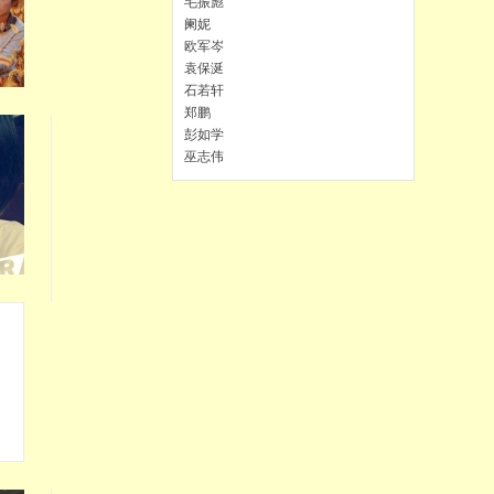
毛振彪
阑妮
欧军岑
袁保涎
石若轩
郑鹏
彭如学
巫志伟