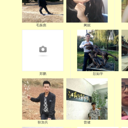
毛振彪
阑妮
郑鹏
彭如学
耿加兵
曾健