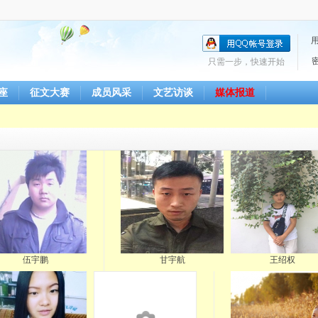
只需一步，快速开始
座
征文大赛
成员风采
文艺访谈
媒体报道
伍宇鹏
甘宇航
王绍权