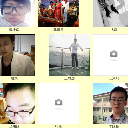
戴小南
马寅青
沈蓉
唐斌
王思远
江泽川
杨明晓
张勇
王晓鹏