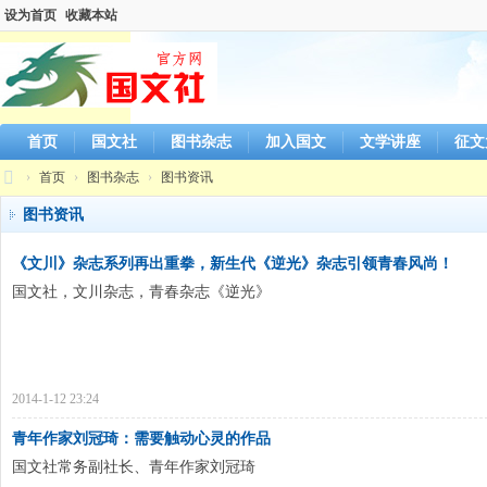
设为首页
收藏本站
首页
国文社
图书杂志
加入国文
文学讲座
征文
›
首页
›
图书杂志
›
图书资讯
国
图书资讯
文
《文川》杂志系列再出重拳，新生代《逆光》杂志引领青春风尚！
社
国文社，文川杂志，青春杂志《逆光》
官
方
网
站
2014-1-12 23:24
青年作家刘冠琦：需要触动心灵的作品
国文社常务副社长、青年作家刘冠琦